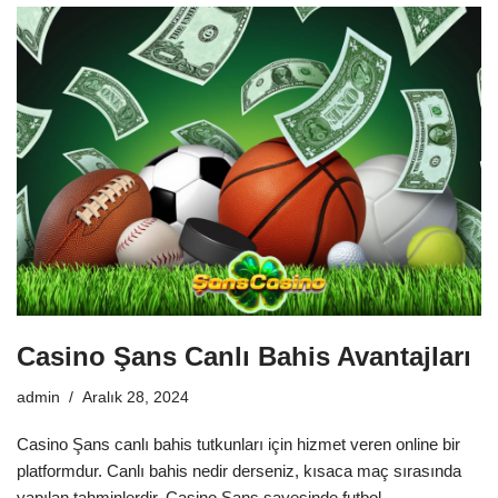
Casino Şans Canlı Bahis Avantajları
admin
Aralık 28, 2024
Casino Şans canlı bahis tutkunları için hizmet veren online bir
platformdur. Canlı bahis nedir derseniz, kısaca maç sırasında
yapılan tahminlerdir. Casino Şans sayesinde futbol,