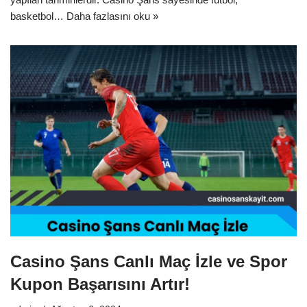
basketbol…
Daha fazlasını oku »
Casino Şans Canlı Maç İzle ve Spor
Kupon Başarısını Artır!