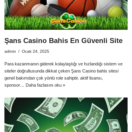
Şans Casino Bahis En Güvenli Site
admin
Ocak 24, 2025
Para kazanmanın giderek kolaylaştığı ve hızlandığı sistem ve
siteler doğrultusunda dikkat çeken Şans Casino bahis sitesi
genel bakımdan çok yönlü role sahiptir. aktif lisansı,
sponsor…
Daha fazlasını oku »